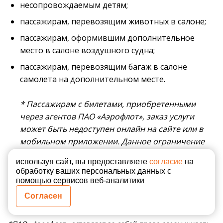
несопровождаемым детям;
пассажирам, перевозящим животных в салоне;
пассажирам, оформившим дополнительное
место в салоне воздушного судна;
пассажирам, перевозящим багаж в салоне
самолета на дополнительном месте.
* Пассажирам с билетами, приобретенными
через агентов ПАО «Аэрофлот», заказ услуги
может быть недоступен онлайн на сайте или в
мобильном приложении. Данное ограничение
вызвано техническими причинами, в настоящее
используя сайт, вы предоставляете
согласие
на
время ведется работа над его устранением.
обработку ваших персональных данных с
Приобрести услугу в данном случае возможно
помощью сервисов веб-аналитики
при обращении пассажира в контакт-центр ПАО
Согласен
«Аэрофлот» или при регистрации в аэропорту.