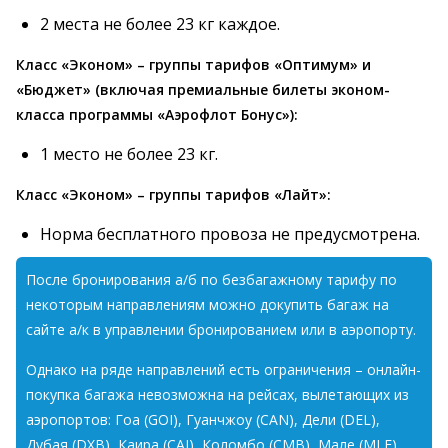
2 места не более 23 кг каждое.
Класс «Эконом»
– группы тарифов «Оптимум» и
«Бюджет» (включая премиальные билеты эконом-
класса программы «Аэрофлот Бонус»):
1 место не более 23 кг.
Класс «Эконом»
– группы тарифов «Лайт»:
Норма бесплатного провоза не предусмотрена.
После бронирования а/б по безбагажному тарифу по
некоторым направлениям можно докупить багаж на
сайте а/к в управлении бронированием или в аэропорту.
Однако на ряде направлений есть ограничения – онлайн-
покупка багажа невозможна на рейсах, вылетающих из
аэропортов: Гоа (GOI), Гуанчжоу (CAN), Дели (DEL),
Дубая (DXB), Каира (CAI), Коломбо (CMB), Мале (MLE),