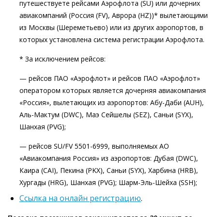
путешествуете рейсами Аэрофлота (SU) или дочерних
авиакомпаний (Россия (FV), Аврора (HZ))* вылетающими
из Москвы (Шереметьево) или из других аэропортов, в
которых установлена система регистрации Аэрофлота.
* За исключением рейсов:
— рейсов ПАО «Аэрофлот» и рейсов ПАО «Аэрофлот»
оператором которых является дочерняя авиакомпания
«Россия», вылетающих из аэропортов: Абу-Даби (AUH),
Аль-Мактум (DWC), Маэ Сейшелы (SEZ), Саньи (SYX),
Шанхая (PVG);
— рейсов SU/FV 5501-6999, выполняемых АО
«Авиакомпания Россия» из аэропортов: Дубая (DWC),
Каира (CAI), Пекина (PKX), Саньи (SYX), Харбина (HRB),
Хургады (HRG), Шанхая (PVG); Шарм-Эль-Шейха (SSH);
Ссылка на онлайн регистрацию
.