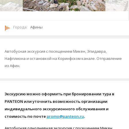
Городa:
Афины
Автобусная экскурсия с посещением Микен, Эпидавра,
Нафплиона и остановкой на Коринфском канале. Отправление
из Афин.
Экскурсию можно оформить при бронировании тура в
PANTEON или уточнить возможность организации
индивидуального экскурсионного обслуживания и
стоимость по почте
promo@panteon.ru
.
Автобусная однодневная экскурсия с посещением Микен,