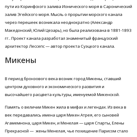
пути из Коринфского залива Ионического моря в Саронический
залив Эгейского моря. Мысль о прорытии морского канала
через перешеек возникала неоднократно (Александр
Македонский, Юлий Цезарь), но была реализована в 1881-1893
гг.. Проект канала разработал знаменитый французский
архитектор Лессепс — автор проекта Суэцкого канала.
Микены
В период бронзового века возник город Микены, ставший
центром духовного и экономического развития и
высочайшего расцвета культуры, именуемой Микенской.
Память о величии Микен жила в мифах и легендах. Из века в
век передавались имена царя Микен Атрея, его сыновей
Агамемнона, царя Микен, и Менелая — царя Спарты, Елены
Прекрасной — жены Менелая, чье похищение Парисом стало