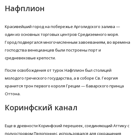
Нафплион
Красивейший город на побережье Арголидского залива —
один из основных торговых центров Средиземного моря.
Город подвергался многочисленным завоеваниям, во времена
господства венецианцев были построены порт и
средневековые крепости.
После освобождения от турок Нафплион был столицей
молодого греческого государства, а в соборе Св. Георгия
хранится трон первого короля Греции — баварского принца
Оттона.
Коринфский канал
Еще в древности Коринфский перешеек, соединяющий Аттику с
полуостровом Пелопоннес, использовался для сокращения