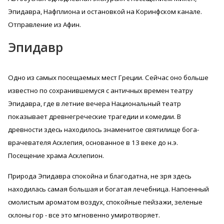
Эпидавра, Нафплиона и остановкой на Коринфском канале.
Отправление из Афин.
Эпидавр
Одно из самых посещаемых мест Греции. Сейчас оно больше
известно по сохранившемуся с античных времен театру
Эпидавра, где в летние вечера Национальный театр
показывает древнегреческие трагедии и комедии. В
древности здесь находилось знаменитое святилище бога-
врачевателя Асклепия, основанное в 13 веке до н.э.
Посещение храма Асклепион.
Природа Эпидавра спокойна и благодатна, не зря здесь
находилась самая большая и богатая лечебница. Напоенный
смолистым ароматом воздух, спокойные пейзажи, зеленые
склоны гор - все это мгновенно умиротворяет.