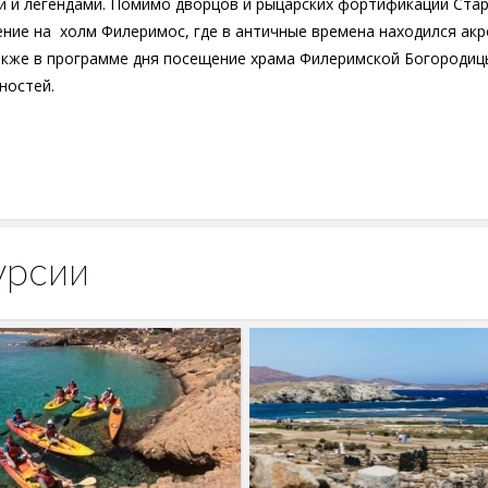
ми и легендами. Помимо дворцов и рыцарских фортификаций Ста
ение на холм Филеримос, где в античные времена находился ак
Также в программе дня посещение храма Филеримской Богородиц
ностей.
урсии