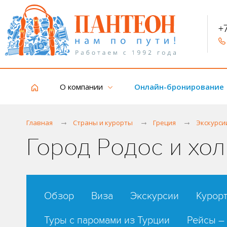
+
О компании
Онлайн-бронирование
Главная
Страны и курорты
Греция
Экскурси
Город Родос и хо
Обзор
Виза
Экскурсии
Курор
Туры с паромами из Турции
Рейсы –