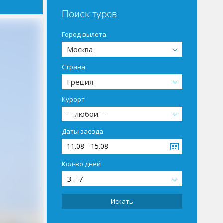
Поиск туров
Город вылета
Москва
Страна
Греция
Курорт
-- любой --
Даты заезда
11.08 - 15.08
Кол-во дней
3 - 7
Искать