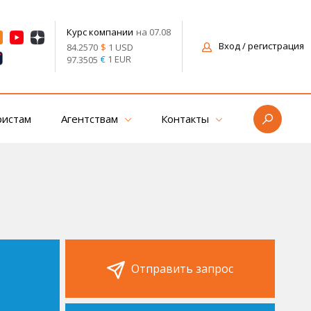
на 07.08
Курс компании
Вход
/ регистрация
$
1 USD
84.2570
€
1 EUR
97.3505
ристам
Агентствам
Контакты
Отправить запрос