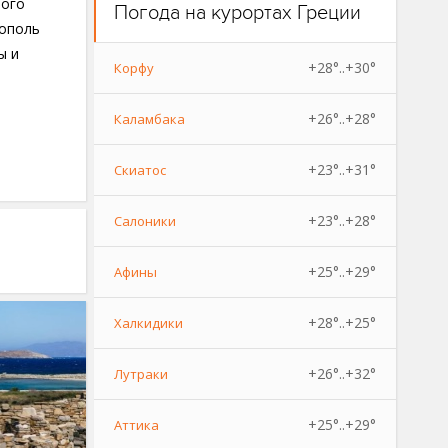
рого
Погода на курортах Греции
рополь
ы и
+28°..+30°
Корфу
+26°..+28°
Каламбака
+23°..+31°
Скиатос
+23°..+28°
Салоники
+25°..+29°
Афины
+28°..+25°
Халкидики
+26°..+32°
Лутраки
+25°..+29°
Аттика