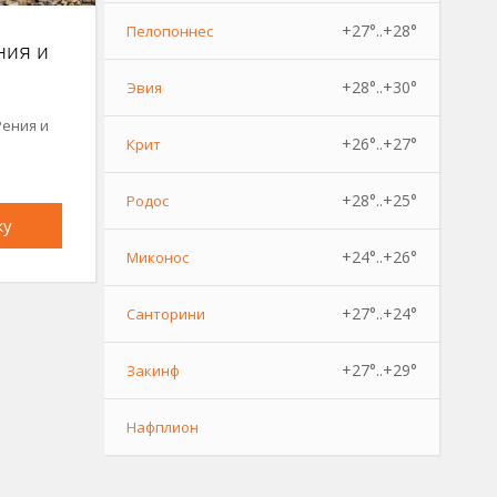
+27°..+28°
Пелопоннес
ния и
+28°..+30°
Эвия
Рения и
+26°..+27°
Крит
+28°..+25°
Родос
ку
+24°..+26°
Миконос
+27°..+24°
Санторини
+27°..+29°
Закинф
Нафплион