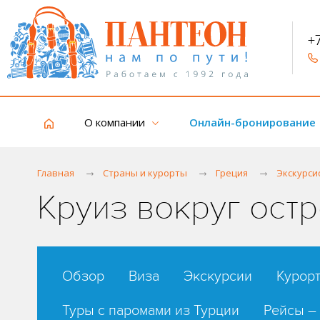
+
О компании
Онлайн-бронирование
Главная
Страны и курорты
Греция
Экскурси
Круиз вокруг ост
Обзор
Виза
Экскурсии
Курор
Туры с паромами из Турции
Рейсы –