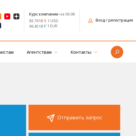
на 06.08
Курс компании
Вход
/ регистрация
$
1 USD
83.7618
€
1 EUR
96.4518
ристам
Агентствам
Контакты
Отправить запрос