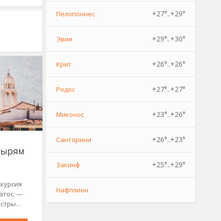
+27°..+29°
Пелопоннес
+29°..+30°
Эвия
+26°..+26°
Крит
+27°..+27°
Родос
+23°..+26°
Миконос
+26°..+23°
Санторини
тырям
+25°..+29°
Закинф
скурсия
Нафплион
атос: —
истры…