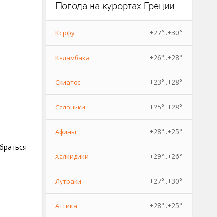
Погода на курортах Греции
+27°..+30°
Корфу
+26°..+28°
Каламбака
+23°..+28°
Скиатос
+25°..+28°
Салоники
+28°..+25°
Афины
обраться
+29°..+26°
Халкидики
+27°..+30°
Лутраки
+28°..+25°
Аттика