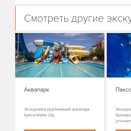
Смотреть другие экск
Аквапарк
Паксо
Экскурсия в крупнейший аквапарк
Экскурс
Крита Water City.
брониро
уточнит
органи