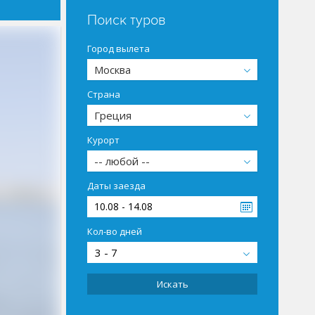
Поиск туров
Город вылета
Москва
Страна
Греция
Курорт
-- любой --
Даты заезда
10.08 - 14.08
Кол-во дней
3 - 7
Искать