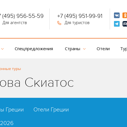
7 (495) 956-55-59
+7 (495) 951-99-91
Для агентств
Для туристов
Спецпредложения
Страны
Отели
Ту
онные туры
рова Скиатос
ты Греции
Отели Греции
 2026