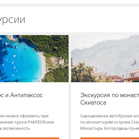
урсии
с и Антипаксос
Экскурсия по монас
Скиатоса
ию можно оформить при
Однодневная автобусная эк
вании тура в PANTEON или
по моснастырям острова Ски
ь возможность
Монастырь Богородицы Кун
зации…