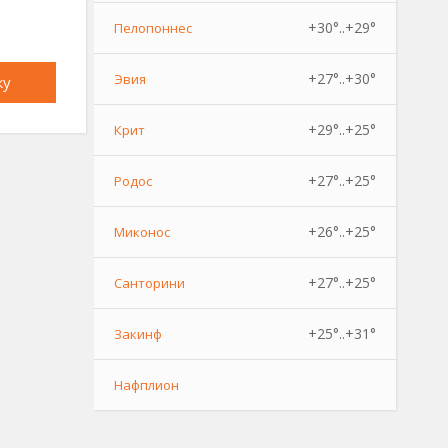
+30°..+29°
Пелопоннес
+27°..+30°
Эвия
ку
+29°..+25°
Крит
+27°..+25°
Родос
+26°..+25°
Миконос
+27°..+25°
Санторини
+25°..+31°
Закинф
Нафплион