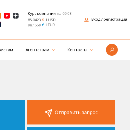
на 09.08
Курс компании
Вход
/ регистрация
$
1 USD
85.0423
€
1 EUR
98.1559
ристам
Агентствам
Контакты
Отправить запрос