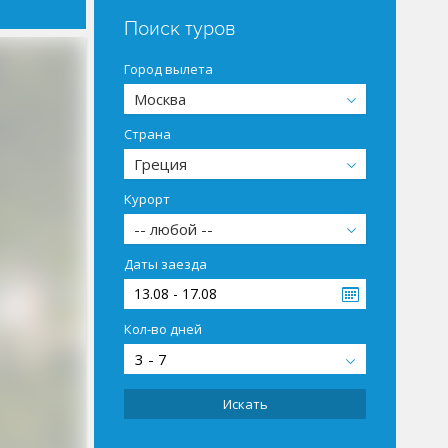
Поиск туров
Город вылета
Москва
Страна
Греция
Курорт
-- любой --
Даты заезда
13.08 - 17.08
Кол-во дней
3 - 7
Искать