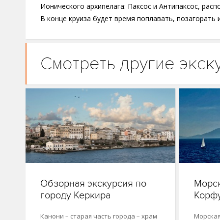
Ионического архипелага: Паксос и Антипаксос, ра
В конце круиза будет время поплавать, позагорать
Смотреть другие экск
Обзорная экскурсия по
Морск
городу Керкира
Корфу
Канони – старая часть города – храм
Морская