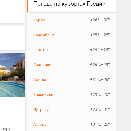
Погода на курортах Греции
+26°..+32°
Корфу
+25°..+28°
Каламбака
+29°..+26°
Скиатос
+26°..+29°
Салоники
+31°..+26°
Афины
+29°..+26°
Халкидики
+23°..+31°
Лутраки
+31°..+26°
Аттика
вапарк