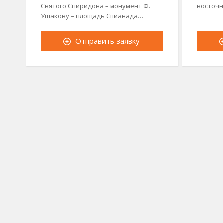
Святого Спиридона – монумент Ф.
восточн
Ушакову – площадь Спианада…
Отправить заявку