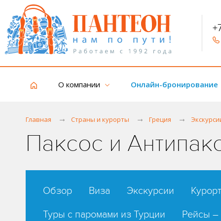
+
О компании
Онлайн-бронирование
Главная
Страны и курорты
Греция
Экскурси
Паксос и Антипак
Обзор
Виза
Экскурсии
Курор
Туры с паромами из Турции
Рейсы –