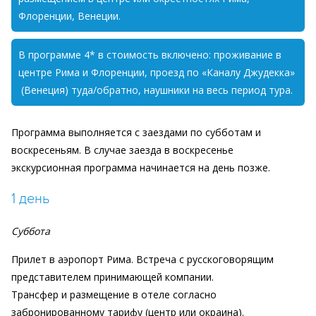
Флоренции, Венеции.
В программе 4* в стоимость включено: проживание в
центре Рима и Флоренции, проезд по «Каналу Джудекка»
(Венеция) туда/обратно, наушники на весь период тура.
Программа выполняется с заездами по субботам и
воскресеньям. В случае заезда в воскресенье
экскурсионная программа начинается на день позже.
1 день
Суббота
Прилет в аэропорт Рима. Встреча с русскоговорящим
представителем принимающей компании.
Трансфер и размещение в отеле согласно
забронированному тарифу (центр или окраина).