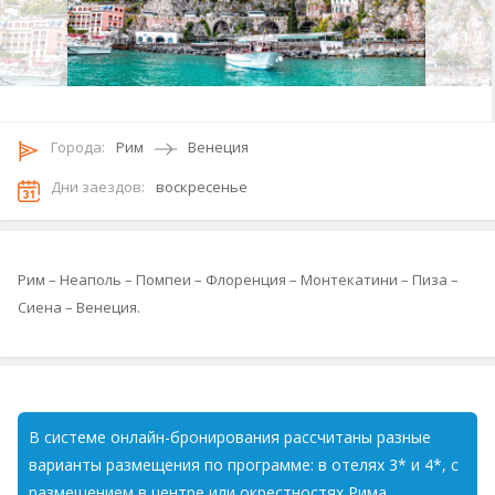
Городa:
Рим
Венеция
Дни заездов:
воскресенье
Рим – Неаполь – Помпеи – Флоренция – Монтекатини – Пиза –
Сиена – Венеция.
В системе онлайн-бронирования рассчитаны разные
варианты размещения по программе: в отелях 3* и 4*, с
размещением в центре или окрестностях Рима,