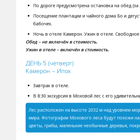
По дороге предусмотрена остановка на обед (за
Посещение плантации и чайного дома Бо и дегус
бабочек.
Ночь в отеле Камерон. Ужин в отеле. Свободное
Обед – не включён в стоимость.
Ужин в отеле – включён в стоимость.
ДЕНЬ 5 (четверг)
Камерон – Ипох
Завтрак в отеле.
В 8:30 экскурсия в Моховой лес с его удивител
Лес расположен на высоте 2032 м над уровнем моря
мира. Фотографии Мохового леса будут похожи на 
цветы, грибы, маленькие необычные деревья, покр