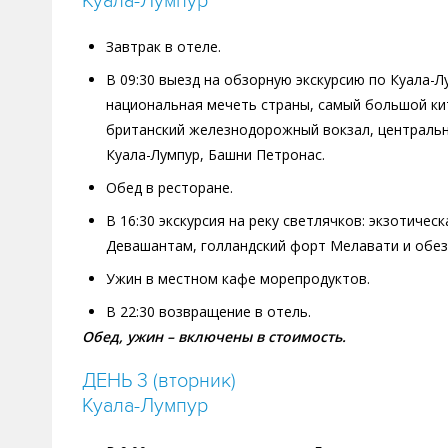
Куала-Лумпур
Завтрак в отеле.
В 09:30 выезд на обзорную экскурсию по Куала-Л
национальная мечеть страны, самый большой кит
британский железнодорожный вокзал, центральны
Куала-Лумпур, Башни Петронас.
Обед в ресторане.
В 16:30 экскурсия на реку светлячков: экзотиче
Девашантам, голландский форт Мелавати и обез
Ужин в местном кафе морепродуктов.
В 22:30 возвращение в отель.
Обед, ужин – включены в стоимость.
ДЕНЬ 3 (вторник)
Куала-Лумпур