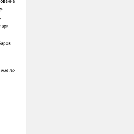
ловение
у.
и
парк
баров
ремя по