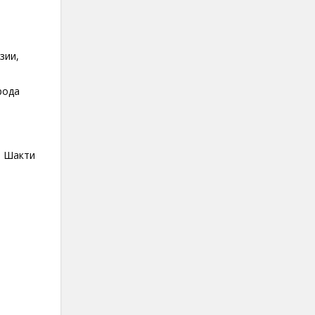
зии,
рода
и Шакти