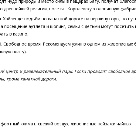
дят чудо природы и место силы в пещерах Бату, получат благос
 о древнейшей религии, посетят Королевскую оловянную фабрик
 Хайлендс: подъём по канатной дороге на вершину горы, по пут
а посещение аутлета и шопинг, семьи с детьми могут посетить 
ать в казино.
0. Свободное время. Рекомендуем ужин в одном из живописных 
ьную плату).
ый центр и развлекательный парк. Гости проводят свободное в
ы, кроме канатной дороги.
мфортный климат, свежий воздух, живописные пейзажи чайных