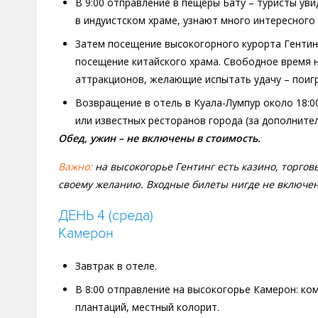
В 9:00 отправление в пещеры Бату – туристы уви
в индуистском храме, узнают много интересного
Затем посещение высокогорного курорта Гентинг
посещение китайского храма. Свободное время н
аттракционов, желающие испытать удачу – поигр
Возвращение в отель в Куала-Лумпур около 18:0
или известных ресторанов города (за дополнител
Обед, ужин – не включены в стоимость.
Важно:
на высокогорье Гентинг есть казино, торгов
своему желанию. Входные билеты нигде не включен
ДЕНЬ 4 (среда)
Камерон
Завтрак в отеле.
В 8:00 отправление на высокогорье Камерон: ко
плантаций, местный колорит.