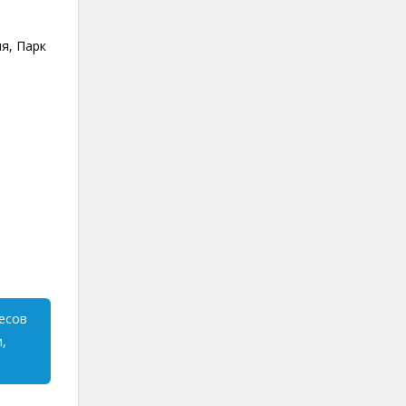
я, Парк
лесов
,