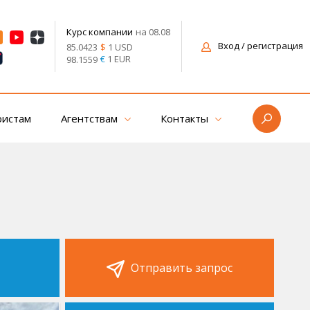
на 08.08
Курс компании
Вход
/ регистрация
$
1 USD
85.0423
€
1 EUR
98.1559
ристам
Агентствам
Контакты
Отправить запрос