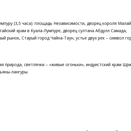
умпуру (3,5 часа): площадь Независимости, дворец короля Малай
айский храм в Куала-Лумпуре, дворец султана Абдулл Самада,
й рынок, Старый город Чайна-Таун, устье двух рек – символ го
ская природа, светлячки – «живые огоньки», индуистский храм Шр
ьяны-лангуры.