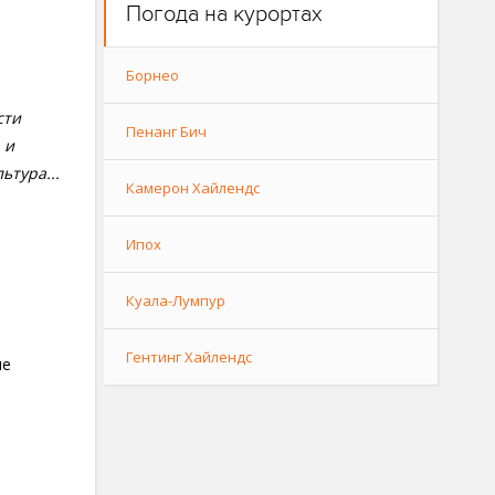
Погода на курортах
Борнео
сти
Пенанг Бич
 и
ьтура...
Камерон Хайлендс
Ипох
Куала-Лумпур
Гентинг Хайлендс
ые