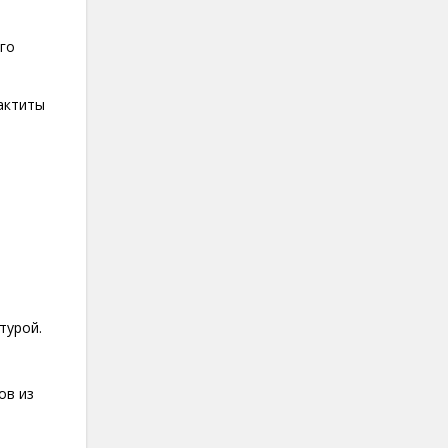
его
актиты
турой.
ов из