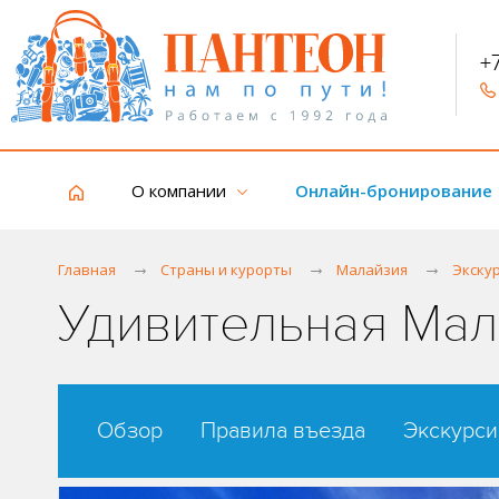
+
О компании
Онлайн-бронирование
Главная
Страны и курорты
Малайзия
Экску
Удивительная Ма
Обзор
Правила въезда
Экскурси