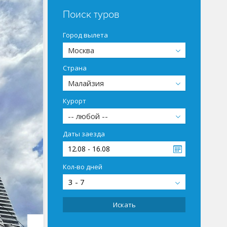
Поиск туров
Город вылета
Москва
Страна
Малайзия
Курорт
-- любой --
Даты заезда
12.08 - 16.08
Кол-во дней
3 - 7
Искать