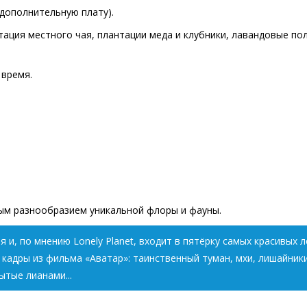
 дополнительную плату).
тация местного чая, плантации меда и клубники, лавандовые пол
 время.
ьным разнообразием уникальной флоры и фауны.
 и, по мнению Lonely Planet, входит в пятёрку самых красивых 
кадры из фильма «Аватар»: таинственный туман, мхи, лишайники
ытые лианами...