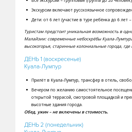
Все экскурсии – групповые (группа до 20 человек)
Экскурсии включают русскоязычное сопровожден
Дети: от 6 лет (участие в туре ребёнка до 6 лет –
Туристам предстоит уникальная возможность в одн
Малайзии: современные небоскрёбы Куала-Лумпура,
высокогорья, старинные колониальные города, где 
ДЕНЬ 1 (воскресенье)
Куала-Лумпур
Прилёт в Куала-Лумпур, трансфер в отель, свобо
Вечером по желанию самостоятельное посещение
открытой террасой, смотровой площадкой и пре
высотные здания города.
Обед, ужин – не включены в стоимость.
ДЕНЬ 2 (понедельник)