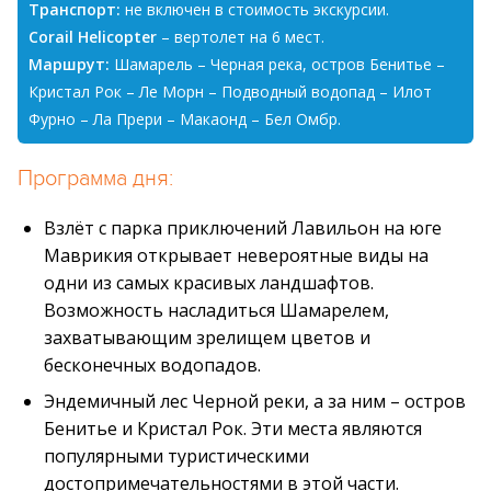
Транспорт:
не включен в стоимость экскурсии.
Corail Helicopter
– вертолет на 6 мест.
Маршрут:
Шамарель – Черная река, остров Бенитье –
Кристал Рок – Ле Морн – Подводный водопад – Илот
Фурно – Ла Прери – Макаонд – Бел Омбр.
Программа дня:
Взлёт с парка приключений Лавильон на юге
Маврикия открывает невероятные виды на
одни из самых красивых ландшафтов.
Возможность насладиться Шамарелем,
захватывающим зрелищем цветов и
бесконечных водопадов.
Эндемичный лес Черной реки, а за ним – остров
Бенитье и Кристал Рок. Эти места являются
популярными туристическими
достопримечательностями в этой части.