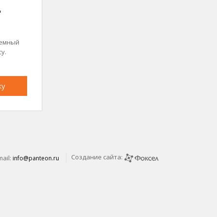
ь
земный
су.
ку
Создание сайта:
mail:
info@panteon.ru