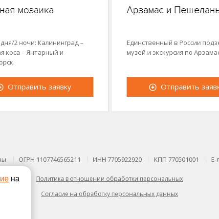
ная мозаика
Арзамас и Пешелан
 дня/2 ночи: Калининград –
Единственный в России под
я коса – Янтарный и
музей и экскурсия по Арзама
орск.
Отправить заявку
Отправить заяв
ны
ОГРН 1107746565211
ИНН 7705922920
КПП 770501001
E-
сие
на
Политика в отношении обработки персональных
Согласие на обработку персональных данных