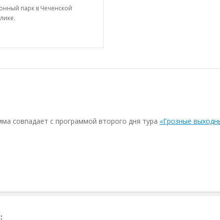
онный парк в Чеченской
лике.
амма совпадает с программой второго дня тура
«Грозные выходн
: