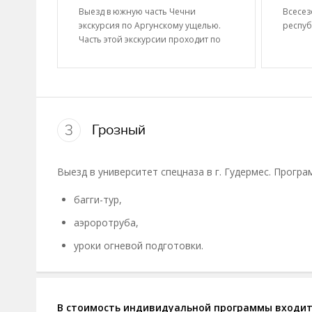
Выезд в южную часть Чечни
Всесез
экскурсия по Аргунскому ущелью.
респуб
Часть этой экскурсии проходит по
маршруту…
3
Грозный
Выезд в университет спецназа в г. Гудермес. Прогр
багги-тур,
аэроротруба,
уроки огневой подготовки.
В стоимость индивидуальной программы входит