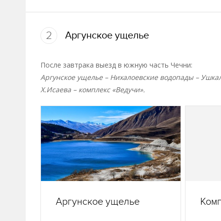
2
Аргунское ущелье
После завтрака выезд в южную часть Чечни:
Аргунское ущелье – Нихалоевские водопады – Ушкал
Х.Исаева – комплекс «Ведучи».
Аргунское ущелье
Комп