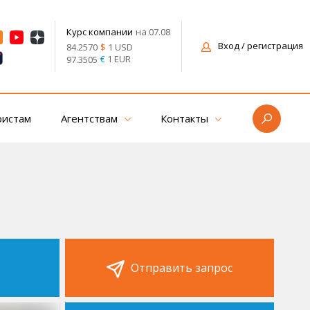
на 07.08
Курс компании
Вход
/ регистрация
$
1 USD
84.2570
€
1 EUR
97.3505
ристам
Агентствам
Контакты
Отправить запрос