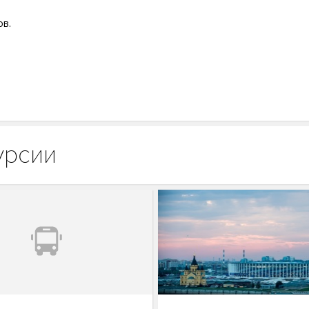
ов.
урсии