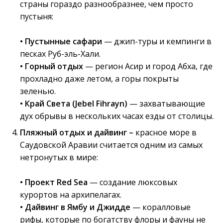
страны гораздо разнообразнее, чем просто
пустыня:
•
Пустынные сафари
— джип-туры и кемпинги в
песках Руб-эль-Хали.
•
Горный отдых
— регион Асир и город Абха, где
прохладно даже летом, а горы покрыты
зеленью.
• Край Света (Jebel Fihrayn)
— захватывающие
дух обрывы в нескольких часах езды от столицы.
Пляжный отдых и дайвинг
–
красное море в
Саудовской Аравии считается одним из самых
нетронутых в мире:
•
Проект Red Sea
— создание люксовых
курортов на архипелагах.
•
Дайвинг в Ямбу и Джидде
— коралловые
рифы, которые по богатству флоры и фауны не