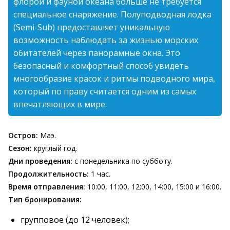
флорой и фауной океана больше не требуется
специальное снаряжение. Полуподводная лодка
(Semi-Sub) предоставляет уникальную
возможность наблюдать за жизнью морских
обитателей через панорамные окна. Это
безопасный и комфортный способ увидеть
многообразие красок и ритмы подводного мира,
который по праву считается одним из самых
впечатляющих в мире.
Остров:
Маэ.
Сезон:
круглый год.
Дни проведения:
с понедельника по субботу.
Продолжительность:
1 час.
Время отправления:
10:00, 11:00, 12:00, 14:00, 15:00 и 16:00.
Тип бронирования:
групповое (до 12 человек);