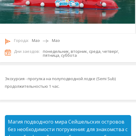
Городa:
Маэ
Маэ
Дни заездов:
понедельник, вторник, среда, четверг,
пятница, суббота
Экскурсия - прогулка на полуподводной лодке (Semi Sub)
продолжительностью 1 час.
Магия подводного мира Сейшельских островов
без необходимости погружения: для знакомства с