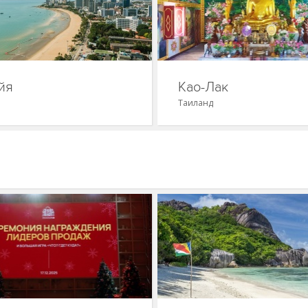
йя
Као-Лак
Таиланд