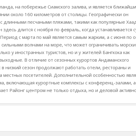
ланда, на побережье Сиамского залива, и является ближайш
оянии около 160 километров от столицы. Географически он
с длинными песчаными пляжами, такими как популярные Хаа
 здесь длится с ноября по февраль, когда устанавливается с
Период с марта по май является самым жарким, а с июня по 
сильными волнами на море, что может ограничивать морски
лько у иностранных туристов, но и у жителей Бангкока как
 выходные. В отличие от сезонных курортов Андаманского
: в низкий сезон продолжают работать отели, рестораны и
а местных посетителей. Дополнительной особенностью явля
ма, включающая курортные комплексы с конференц-залами, а
ает Районг центром не только отдыха, но и деловой активно