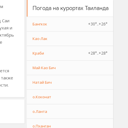
им
Погода на курортах Таиланда
д Саи
+30°..+26°
Бангкок
ухая и
октябрь
Као-Лак
е
+28°..+28°
Краби
Май Као Бич
ется
 также
Натай Бич
сти.
о.Коконат
о.Ланта
о.Пханган