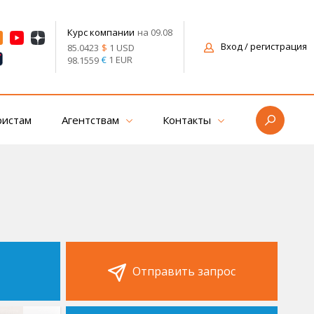
на 09.08
Курс компании
Вход
/ регистрация
$
1 USD
85.0423
€
1 EUR
98.1559
ристам
Агентствам
Контакты
Отправить запрос