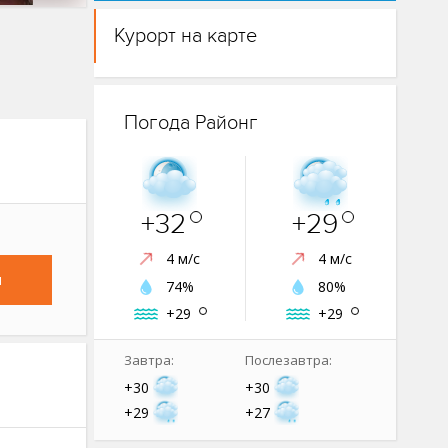
Курорт на карте
Погода Районг
+32
+29
4 м/с
4 м/с
и
74%
80%
+29
+29
Завтра:
Послезавтра:
+30
+30
+29
+27