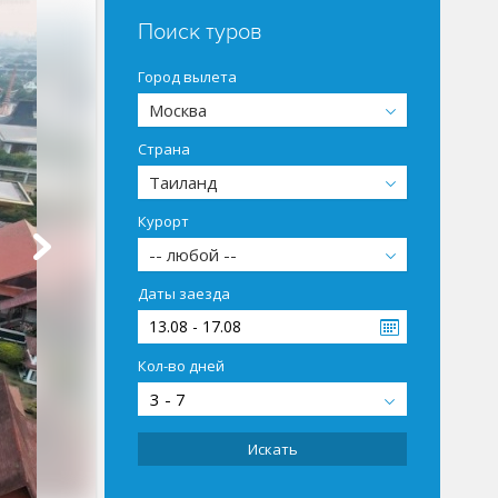
Поиск туров
Город вылета
Москва
Страна
Таиланд
Курорт
-- любой --
Даты заезда
13.08 - 17.08
Кол-во дней
3 - 7
Искать