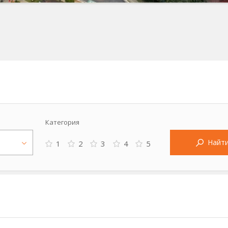
Категория
Найт
1
2
3
4
5
а