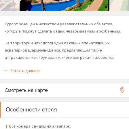
Курорт оснащён множеством развлекательных объектов,
которые помогут сделать отдых незабываемым и особенным.
На территории находится один из самых впечатляющих
аквапарков Шарм-эль-Шейха, предлагающий такие
аттракционы, как «бумеранг», «ленивая река», «скоростная
горка» и «чаша».
Читать дальше
Отель расположен в районе Набк, в шаговой доступности от
множества баров и ресторанов, расположенных в торговых
Смотреть на карте
зонах El-Khan и La Strada. Бухта Наама (центр города) находится
примерно в 35 минутах езды, а до аэропорта – всего 15 минут.
Особенности отеля
См. Fact Sheet отеля
.
Принадлжеит цепочки отелей Coral Sea.
Все номера с видом на аквапарк.