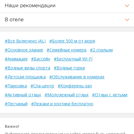
Наши рекомендации
В отеле
#Все Включено (AL)
#Более 500 м от моря
#Основное здание
#Семейные номера
#2 спальни
#Анимация
#Бассейн
#Бесплатный WI-FI
#Водные виды спорта
#Водные горки
#Детская площадка
#Обслуживание в номерах
#Парковка
#Спа-центр
#Конференц-зал
#Активный отдых
#Молодежный отдых
#Отдых с детьми
#Песчаный
#Лежаки и зонтики бесплатно
Важно!
Информация, представленная на сайте, может быть неполной.