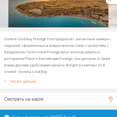
Domina Coral Bay Prestige Pool предлагает элегантные номера с
террасой, оформленные в мавританском стиле, с кроватями с
балдахином. Гости отеля Prestige могут воспользоваться
рестораном Plaisir и бассейнами Prestige, спа-центром, а также
всеми другими удобствами курорта. Входит в комплекс из 8
отелей - Domina Coral Bay.
Читать дальше
На территории комплекса открытые бассейны (часть из них с
подогревом в зимний период), солёное озеро, спа-центр,
детский клуб, конгресс центр, а также проводятся дневные и
Смотреть на карте
вечерние анимационные программы.
Комплекс состоит из 8 отелей:
Domina Coral Bay Aqua Marine