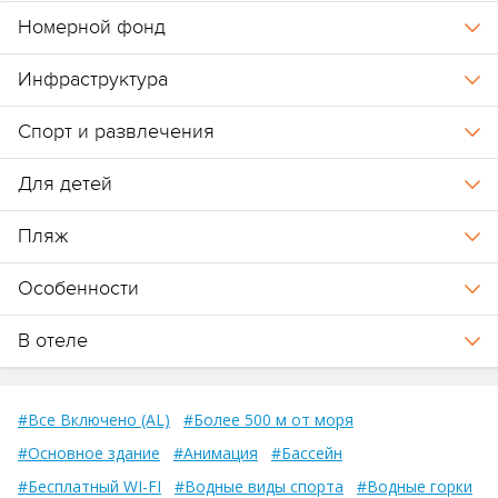
Номерной фонд
Гостям доступны рестораны и бары как на горной стороне
(Mounten Side), так и у пляжа (Beach Side).
Инфраструктура
См. Fact Sheet отеля.
Спорт и развлечения
См. карту.
Для детей
См. презентацию отеля.
Пляж
Особенности
В отеле
#Все Включено (AL)
#Более 500 м от моря
#Основное здание
#Анимация
#Бассейн
#Бесплатный WI-FI
#Водные виды спорта
#Водные горки