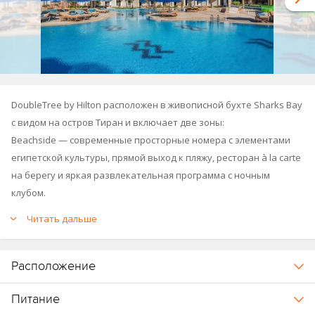
DoubleTree by Hilton расположен в живописной бухте Sharks Bay
с видом на остров Тиран и включает две зоны:
Beachside — современные просторные номера с элементами
египетской культуры, прямой выход к пляжу, ресторан à la carte
на берегу и яркая развлекательная программа с ночным
клубом.
Mountainside — рай для любителей бассейнов с просторными
Читать дальше
зонами, водными горками, детским клубом и разнообразными
ресторанами, включая азиатский фьюжн.
Расположение
Обе зоны предлагают широкий выбор ресторанов, баров и
активностей, создавая незабываемый отдых для семей, пар и
Питание
любителей приключений.