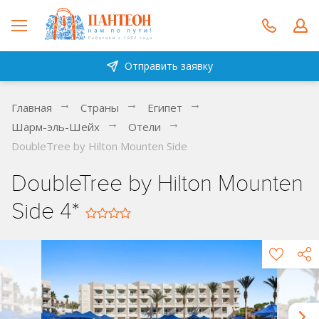
Отправить заявку
Главная
Страны
Египет
Шарм-эль-Шейх
Отели
DoubleTree by Hilton Mounten Side
DoubleTree by Hilton Mounten
Side 4*