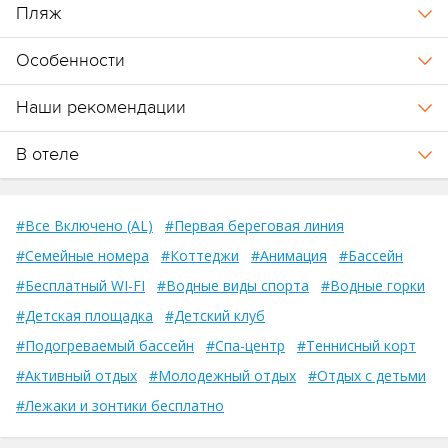
Пляж
Особенности
Наши рекомендации
В отеле
#Все Включено (AL)
#Первая береговая линия
#Семейные номера
#Коттеджи
#Анимация
#Бассейн
#Бесплатный WI-FI
#Водные виды спорта
#Водные горки
#Детская площадка
#Детский клуб
#Подогреваемый бассейн
#Спа-центр
#Теннисный корт
#Активный отдых
#Молодежный отдых
#Отдых с детьми
#Лежаки и зонтики бесплатно