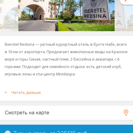
Iberotel Redsina — уютный курортный отель в бухте Набк, всего
в 10 км от аэропорта. Предлагает живописные виды на Красное
море и горы Синая, частный пляж, 2 бассейна и аквапарк с 6
горками. Подходит для семейного отдыха: есть детский клуб,
игровые зоны и спа-центр Mividaspa.
Год открытия: 2002, реновация: 2024.
Читать дальше
Принадлежит к группе отелей Iberotel (Jaz Group Hotels):
Iberotel
Casa Del Mar Resort
,
Iberotel Palace - Adults Only+16
.
Смотреть на карте
Новость от 05.08.2025:
сообщается об обновлении в работе
ресторанов à la carte, вступившем в силу с сегодняшнего дня.
Обновлённое расписание и концепции следующие: