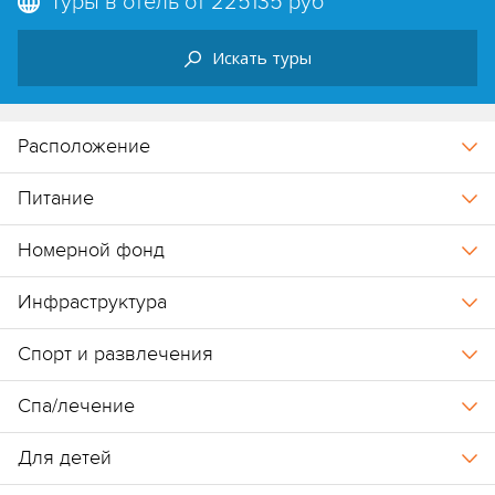
Туры в отель от
225135 руб
Искать туры
Zaatar Restaurant
– кухня Ближнего Востока, открыт
ежедневно.
Street Side Restaurant
– средиземноморская кухня, открыт
Расположение
ежедневно.
Oliviera Restaurant
– рыбная кухня, работает за
Питание
дополнительную плату.
Номерной фонд
Инфраструктура
Спорт и развлечения
Спа/лечение
Для детей