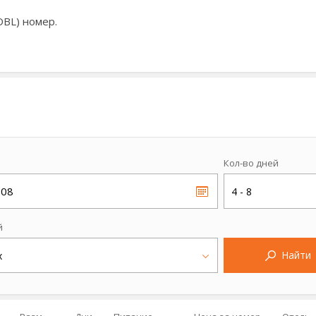
DBL) номер.
Кол-во дней
.08
4 - 8
й
Найти
х