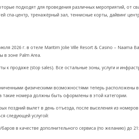
торые подходят для проведения различных мероприятий, от св
тей спа-центр, тренажёрный зал, теннисные корты, дайвинг цент
июля 2026 г. в отеле Maritim Jolie Ville Resort & Casino – Naama Ba
ы в зоне Palm Area.
ы к продаже (stop sales). Все остальные зоны, услуги и инфраст
раниченными физическими возможностями
теперь
расположены
в
а
такие
номера
должны
быть
оформлены
в
этой
категории.
рых поздний вылет в день отъезда, после выселения из номеров 
ься следующей услугой:
баров в качестве дополнительного сервиса (по желанию) до 21: