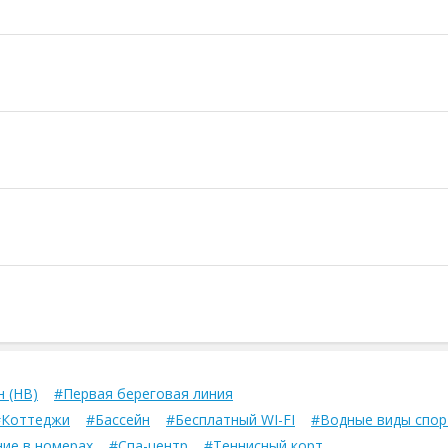
 (HB)
#Первая береговая линия
#Коттеджи
#Бассейн
#Бесплатный WI-FI
#Водные виды спор
ие в номерах
#Спа-центр
#Теннисный корт