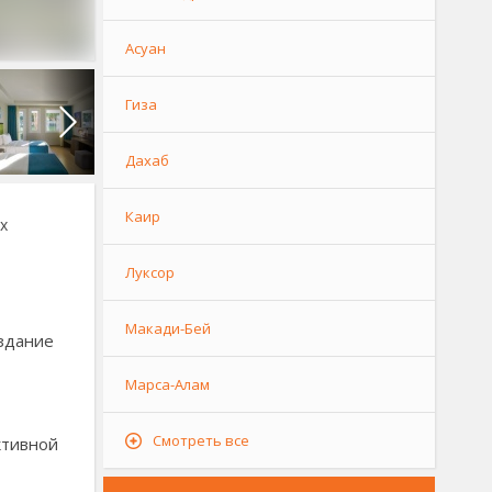
Асуан
Гиза
Дахаб
Каир
х
Луксор
Макади-Бей
 здание
Марса-Алам
Смотреть все
ктивной