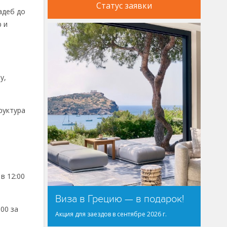
Статус заявки
адеб до
р и
y,
руктура
в 12:00
Виза в Грецию — в подарок!
00 за
Акция для заездов в сентябре 2026 г.