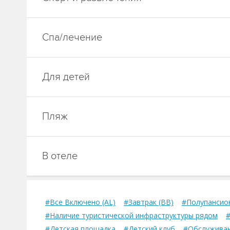
Спа/лечение
Для детей
Пляж
В отеле
#Все Включено (AL)
#Завтрак (BB)
#Полупансион
#Наличие туристической инфраструктуры рядом
#Детская площадка
#Детский клуб
#Обслуживан