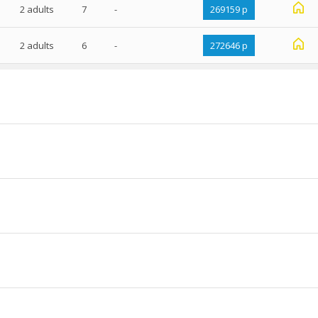
2 adults
7
-
269159 р
2 adults
6
-
272646 р