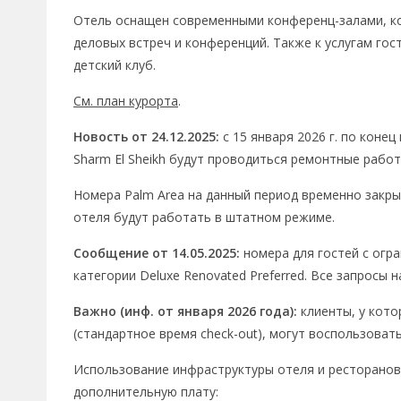
Отель оснащен современными конференц-залами, ко
деловых встреч и конференций. Также к услугам гос
детский клуб.
См. план курорта
.
Новость от 24.12.2025:
с 15 января 2026 г. по конец 
Sharm El Sheikh будут проводиться ремонтные работ
Номера Palm Area на данный период временно закрыт
отеля будут работать в штатном режиме.
Сообщение от 14.05.2025:
н
омера
для гостей с ог
категории
Deluxe
Renovated
Preferred.
Все
запросы
н
Важно (инф. от января 2026 года):
клиенты, у кото
(стандартное время check-out), могут воспользоват
Использование инфраструктуры отеля и ресторанов/
дополнительную плату: