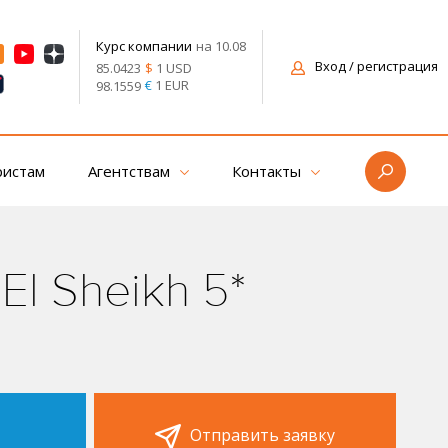
на 10.08
Курс компании
Вход
/ регистрация
$
1 USD
85.0423
€
1 EUR
98.1559
ристам
Агентствам
Контакты
 El Sheikh 5*
Отправить заявку