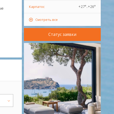
+27°..+26°
Карпатос
ые
Смотреть все
Статус заявки