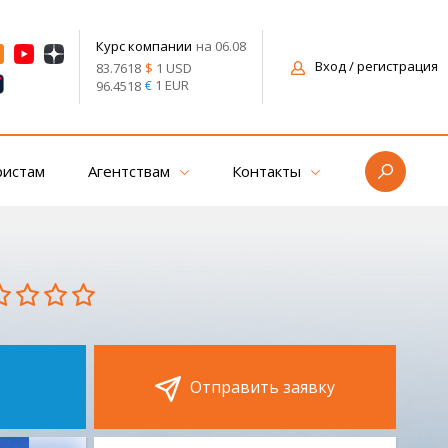
на 06.08
Курс компании
Вход
/ регистрация
$
1 USD
83.7618
€
1 EUR
96.4518
ристам
Агентствам
Контакты
Отправить заявку