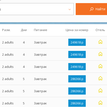
Найти
х
Разм.
Дни
Питание
Цена за номер
Отель
2 adults
4
Завтрак
249618 р
2 adults
4
Завтрак
249618 р
2 adults
4
Завтрак
249618 р
2 adults
5
Завтрак
286366 р
2 adults
5
Завтрак
286366 р
2 adults
5
Завтрак
286366 р