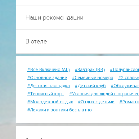
Наши рекомендации
В отеле
#Все Включено (AL)
#Завтрак (BB)
#Полупансион
#Основное здание
#Семейные номера
#2 спаль
#Детская площадка
#Детский клуб
#Обслуживан
#Теннисный корт
#Условия для людей с огранич
#Молодежный отдых
#Отдых с детьми
#Романт
#Лежаки и зонтики бесплатно