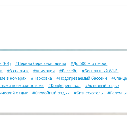
 (HB)
#Первая береговая линия
#До 500 м от моря
ни
#3 спальни
#Анимация
#Бассейн
#Бесплатный WI-FI
ие в номерах
#Парковка
#Подогреваемый бассейн
#Спа-ц
енными возможностями
#Конференц-зал
#Активный отдых
ический отдых
#Спокойный отдых
#Бизнес-отель
#Галечны