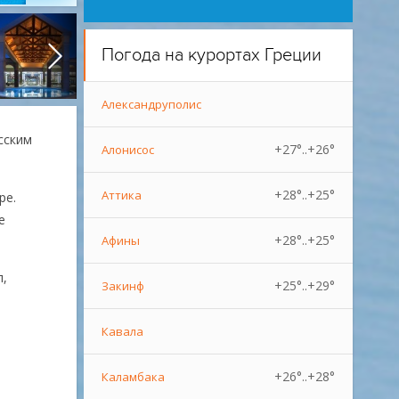
Погода на курортах Греции
Александруполис
сским
+27°..+26°
Алонисос
+28°..+25°
Аттика
ре.
е
+28°..+25°
Афины
л,
+25°..+29°
Закинф
Кавала
+26°..+28°
Каламбака