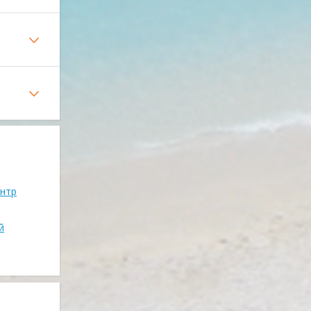
ентр
й