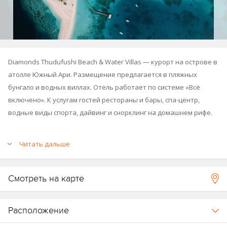
Diamonds Thudufushi Beach & Water Villas — курорт на острове в
атолле Южный Ари. Размещение предлагается в пляжных
бунгало и водных виллах. Отель работает по системе «Всё
включено». К услугам гостей рестораны и бары, спа-центр,
водные виды спорта, дайвинг и снорклинг на домашнем рифе.
Карта курорта
.
Читать дальше
Отель является частью международной отельной цепочки
Diamonds Hotels & Resorts и принадлежит компании PlanHotel
Смотреть на карте
Hospitality Group (
Diamonds Athuruga
,
Sandies Bathala
).
Курорт стал номинантом престижной премии
World Travel
Расположение
Awards 2020
в категории
Maldive’s Leading Beach Resort 2020.