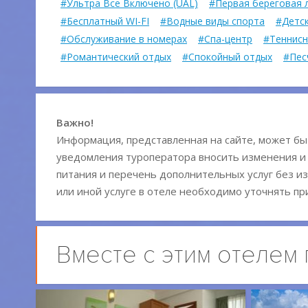
#Ультра Все Включено (UAL)
#Первая береговая 
#Бесплатный WI-FI
#Водные виды спорта
#Детс
#Обслуживание в номерах
#Спа-центр
#Теннисн
#Романтический отдых
#Спокойный отдых
#Пес
Важно!
Информация, представленная на сайте, может быт
уведомления туроператора вносить изменения и
питания и перечень дополнительных услуг без из
или иной услуге в отеле необходимо уточнять пр
Вместе с этим отелем