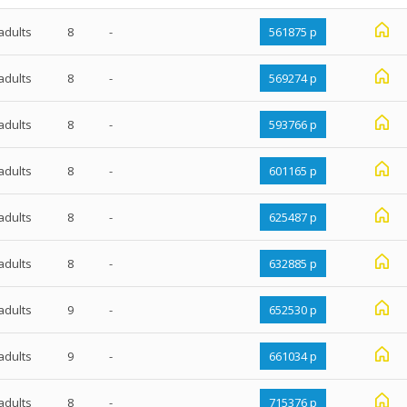
adults
8
-
561875 р
adults
8
-
569274 р
adults
8
-
593766 р
adults
8
-
601165 р
adults
8
-
625487 р
adults
8
-
632885 р
adults
9
-
652530 р
adults
9
-
661034 р
adults
8
-
715376 р