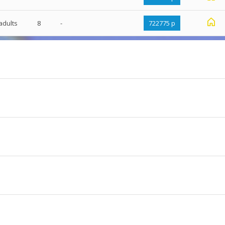
adults
8
-
722775 р