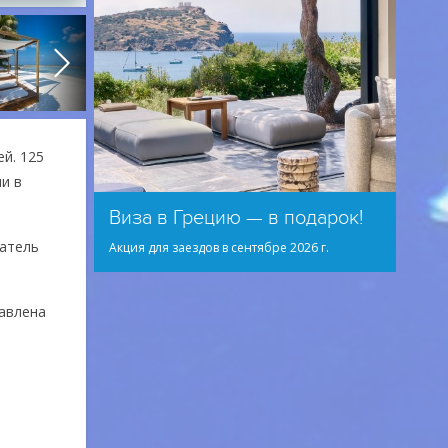
ей. 125
ии в
Виза в Грецию — в подарок!
датель
Акция для заездов в сентябре 2026 г.
бавлена