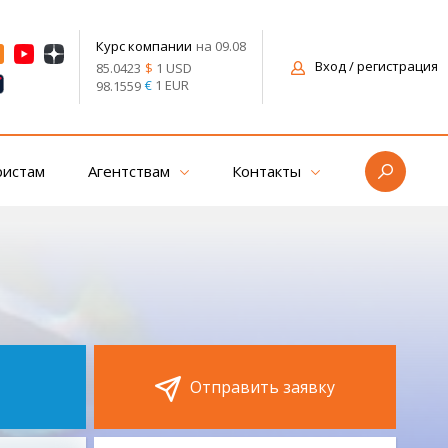
на 09.08
Курс компании
Вход
/ регистрация
$
1 USD
85.0423
€
1 EUR
98.1559
ристам
Агентствам
Контакты
Отправить заявку