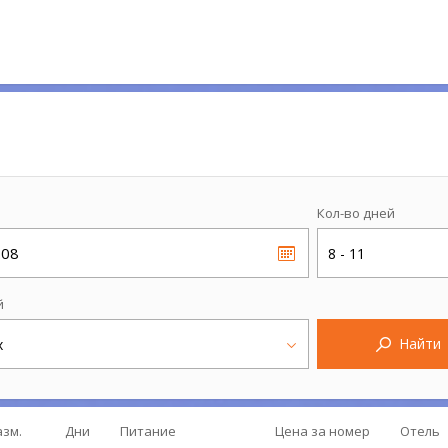
Кол-во дней
.08
8 - 11
й
Найти
х
азм.
Дни
Питание
Цена за номер
Отель