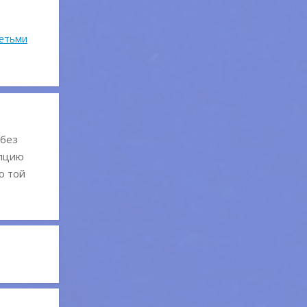
детьми
 без
епцию
о той