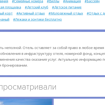
линия
#Семейные номера
#Виллы
#Анимация
#Бассейн
кая площадка
#Детский клуб
#Детское питание
ый корт
#Активный отдых
#Молодежный отдых
#Отдых с 
чаный
#Лежаки и зонтики бесплатно
ь неполной. Отель оставляет за собой право в любое время
 обновления в инфраструктуру отеля, номерной фонд, конц
менения качества оказания услуг. Актуальную информацию п
и бронировании.
 просматривали