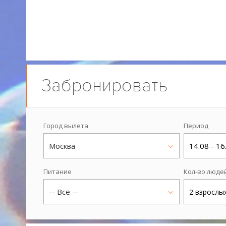
Забронировать
Город вылета
Период
Москва
14.08 - 16
Питание
Кол-во люде
-- Все --
2 взрослы