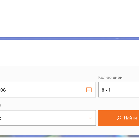
Кол-во дней
.08
8 - 11
й
Найти
х