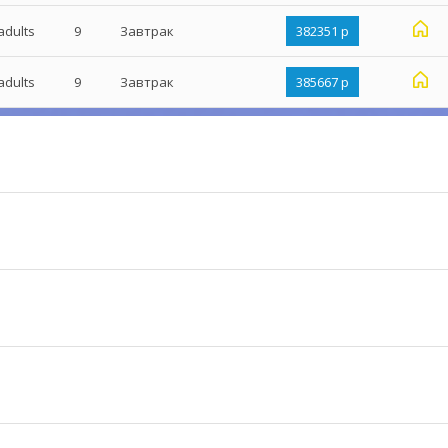
adults
9
Завтрак
382351 р
adults
9
Завтрак
385667 р