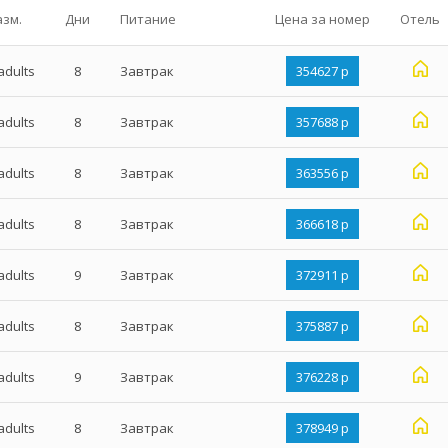
азм.
Дни
Питание
Цена за номер
Отель
adults
8
Завтрак
354627 р
adults
8
Завтрак
357688 р
adults
8
Завтрак
363556 р
adults
8
Завтрак
366618 р
adults
9
Завтрак
372911 р
adults
8
Завтрак
375887 р
adults
9
Завтрак
376228 р
adults
8
Завтрак
378949 р