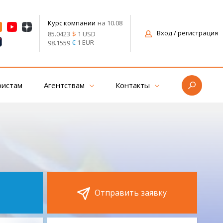
на 10.08
Курс компании
Вход
/ регистрация
$
1 USD
85.0423
€
1 EUR
98.1559
ристам
Агентствам
Контакты
Отправить заявку