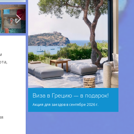
м
рта,
Виза в Грецию — в подарок!
Акция для заездов в сентябре 2026 г.
ля