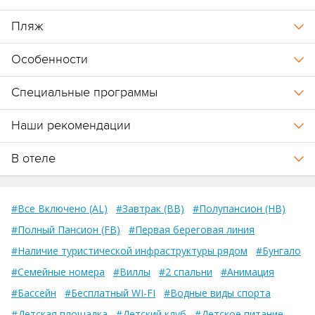
При размещении от 7 ночей сумма будет равна 5-дневному
Пляж
депозиту, при превышении этого бюджета команда отеля
сообщит о необходимости пополнения.
Особенности
Карта комплекса Crossroads Maldives
.
Специальные программы
Остров развлечений
The Marina@Crossroads
.
Наши рекомендации
В отеле
#Все Включено (AL)
#Завтрак (BB)
#Полупансион (HB)
#Полный Пансион (FB)
#Первая береговая линия
#Наличие туристической инфраструктуры рядом
#Бунгало
#Семейные номера
#Виллы
#2 спальни
#Анимация
#Бассейн
#Бесплатный WI-FI
#Водные виды спорта
#Детская площадка
#Детский клуб
#Детское питание