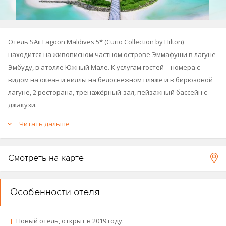
Отель SAii Lagoon Maldives 5* (Curio Collection by Hilton)
находится на живописном частном острове Эммафуши в лагуне
Эмбуду, в атолле Южный Мале. К услугам гостей – номера с
видом на океан и виллы на белоснежном пляже и в бирюзовой
лагуне, 2 ресторана, тренажёрный-зал, пейзажный бассейн с
джакузи.
Читать дальше
Отель открылся в 2019 году.
SAii Lagoon Maldives – часть уникального комплекса
Crossroads
,
Смотреть на карте
на данный момент состоящего из 3 островов: двух курортов и
рекреационного острова
The Marina Crossroads
.
Особенности отеля
Гости отеля могут пользоваться инфраструкторой отеля
Hard
Rock Maldives
на соседнем острове (можно дойти пешком по
мостику).
Новый отель, открыт в 2019 году.