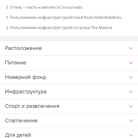
Отель – часть комплекса Crossroads.
Карта отеля
.
Пользование инфраструктурой Hard Rock Hotel Maldives.
Сообщение от 01.04.2026:
летняя программа
SaiiKids Summer
Пользование инфраструктурой острова The Marina
Camp
с новыми активностями для детей, доступная бесплатно
при проживании от 3 ночей в период с 01.07 по 15.09.2026. Юных
гостей ждут развлечения без гаджетов, новые знакомства,
Расположение
командные игры и активный отдых под тропическим солнцем.
Программа включает тематические занятия, разделённые на
Питание
три направления с недельным расписанием. По завершении
программы дети получают памятный сертификат.
Номерной фонд
Важно:
по прибытии гости отеля должны внести депозит для
Инфраструктура
гарантии оплаты доп.услуг. Сумма зависит от плана питания и
продолжительности:
Спорт и развлечения
BB –
200
$ номер/ночь (до 5 ночей);
Спа/лечение
HB, FB, ALL – 100$ номер/ночь (до 5 ночей).
Для детей