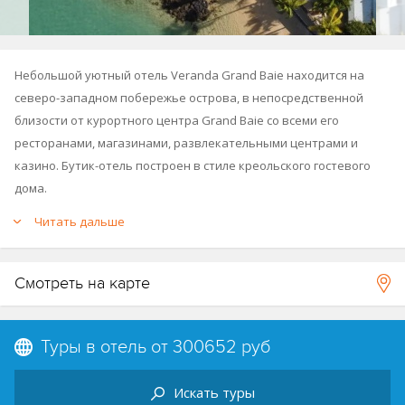
Небольшой уютный отель Veranda Grand Baie находится на
северо-западном побережье острова, в непосредственной
близости от курортного центра Grand Baie со всеми его
ресторанами, магазинами, развлекательными центрами и
казино. Бутик-отель построен в стиле креольского гостевого
дома.
Читать дальше
К услугам гостей открытые бассейны, спа-центр, тренажёрный
зал, 2 ресторана и 2 бара.
Смотреть на карте
См.карту отеля
.
Принадлежит к группе отелей Veranda Resorts (
Veranda Tamarin
,
Туры в отель от
300652 руб
Veranda Paul & Virginie
).
См. Fact Sheet отеля
.
Искать туры