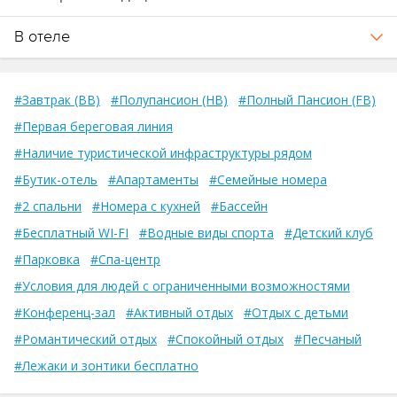
В отеле
#Завтрак (BB)
#Полупансион (HB)
#Полный Пансион (FB)
#Первая береговая линия
#Наличие туристической инфраструктуры рядом
#Бутик-отель
#Апартаменты
#Семейные номера
#2 спальни
#Номера с кухней
#Бассейн
#Бесплатный WI-FI
#Водные виды спорта
#Детский клуб
#Парковка
#Спа-центр
#Условия для людей с ограниченными возможностями
#Конференц-зал
#Активный отдых
#Отдых с детьми
#Романтический отдых
#Спокойный отдых
#Песчаный
#Лежаки и зонтики бесплатно