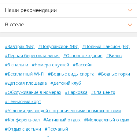
#Завтрак (BB)
#Полупансион (HB)
#Полный Пансион (FB)
#Первая береговая линия
#Основное здание
#Виллы
#3 спальни
#Номера с кухней
#Бассейн
#Бесплатный WI-FI
#Водные виды спорта
#Водные горки
#Детская площадка
#Детский клуб
#Обслуживание в номерах
#Парковка
#Спа-центр
#Теннисный корт
#Условия для людей с ограниченными возможностями
#Конференц-зал
#Активный отдых
#Молодежный отдых
#Отдых с детьми
#Песчаный
#Лежаки и зонтики бесплатно
Важно!
Информация, представленная на сайте, может быть неполной.
Отель оставляет за собой право в любое время без