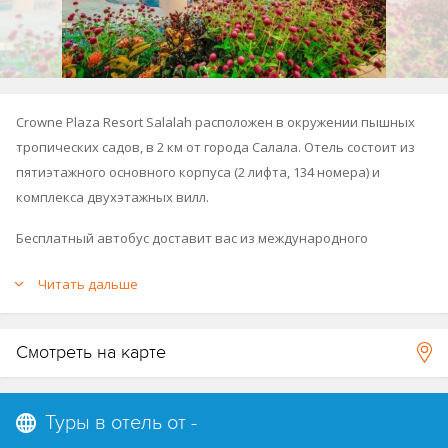
Crowne Plaza Resort Salalah расположен в окружении пышных
тропических садов, в 2 км от города Салала. Отель состоит из
пятиэтажного основного корпуса (2 лифта, 134 номера) и
комплекса двухэтажных вилл.
Бесплатный автобус доставит вас из международного
аэропорта Салалы за 25 минут.
Читать дальше
Отель построен в 1977 году, последняя реновация в 2003 году.
Принадлежит гостинечной сети Crowne Plaza (
Crowne Plaza
Смотреть на карте
Hotel Muscat
,
Crowne Plaza Muscat Oman Convention & Exhibition
Centre
).
Расположение