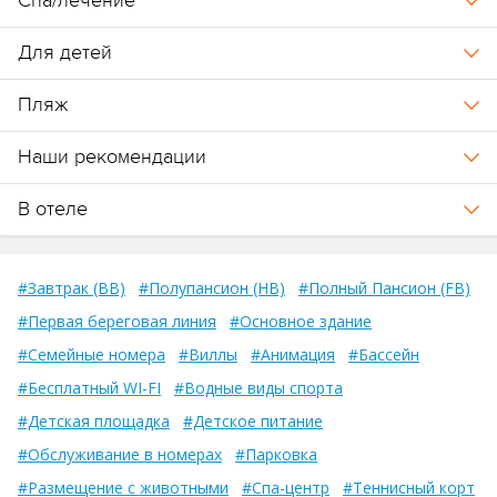
Спа/лечение
Для детей
Пляж
Наши рекомендации
В отеле
#Завтрак (BB)
#Полупансион (HB)
#Полный Пансион (FB)
#Первая береговая линия
#Основное здание
#Семейные номера
#Виллы
#Анимация
#Бассейн
#Бесплатный WI-FI
#Водные виды спорта
#Детская площадка
#Детское питание
#Обслуживание в номерах
#Парковка
#Размещение с животными
#Спа-центр
#Теннисный корт