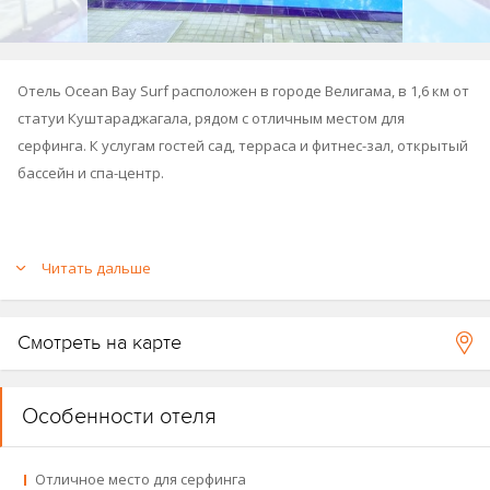
Отель Ocean Bay Surf расположен в городе Велигама, в 1,6 км от
статуи Куштараджагала, рядом с отличным местом для
серфинга. К услугам гостей сад, терраса и фитнес-зал, открытый
бассейн и спа-центр.
В отеле работает экскурсионное бюро, есть оборудование для
Читать дальше
водных видов спорта. Для детей обустроена игровая зона, есть
детский бассейн.
Смотреть на карте
Отель построен в 2018 году, реновация проведена в 2019 году.
Особенности отеля
Отличное место для серфинга