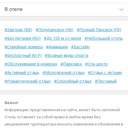
В отеле
#Завтрак (BB)
#Полупансион (HB)
#Полный Пансион (FB)
#Без питания (RO)
#До 100 м от моря
#Небольшой отель
#Семейные номера
#Анимация
#Бассейн
#Бесплатный WI-FI
#Водные виды спорта
#Обслуживание в номерах
#Парковка
#Спа-центр
#Активный отдых
#Молодежный отдых
#Отдых с детьми
#Романтический отдых
#Спокойный отдых
#Песчаный
Важно!
Информация, представленная на сайте, может быть неполной.
Отель оставляет за собой право в любое время без
уведомления туроператора вносить изменения и обновления в