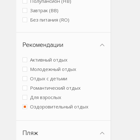
Полупансион (HB)
Спа-центр
Завтрак (BB)
Теннисный корт
Без питания (RO)
Условия для людей с
ограниченными возможностями
Конференц-зал
Рекомендации
Активный отдых
Молодежный отдых
Отдых с детьми
Романтический отдых
Для взрослых
Оздоровительный отдых
Спокойный отдых
Бизнес-отель
Пляж