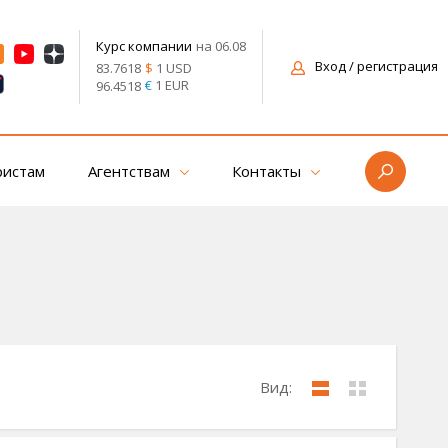
на 06.08
Курс компании
Вход
/ регистрация
$
1 USD
83.7618
€
1 EUR
96.4518
ристам
Агентствам
Контакты
Вид: