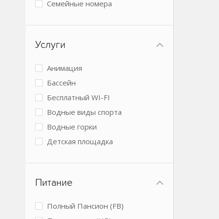
Семейные номера
Виллы
2 спальни
Услуги
3 спальни
4+ спальни
Анимация
Номера с кухней
Бассейн
Коттеджи
Бесплатный WI-FI
Водные виды спорта
Водные горки
Детская площадка
Детский клуб
Детское питание
Питание
Обслуживание в номерах
Парковка
Полный Пансион (FB)
Размещение с животными