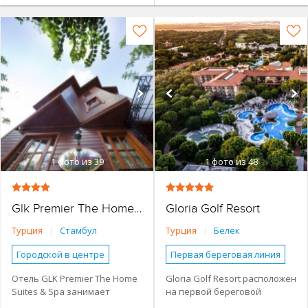
1
фото из 39
1
фото из 48
Gloria Golf Resort
Glk Premier The Home Suites & Spa Istanbul
Турция
|
Стамбул
Турция
|
Белек
Городской в центре
Первая береговая линия
Основное здание
Основное здание
Отель GLK Premier The Home
Gloria Golf Resort расположен
Suites & Spa занимает
на первой береговой
Семейные номера
Семейные номера
отреставрированный
линии и состоит из