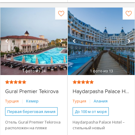
1
фото из 24
1
фото из 13
Gural Premier Tekirova
Haydarpasha Palace Hotel
Турция
|
Кемер
Турция
|
Алания
Первая береговая линия
До 100 м от моря
Наличие туристической
Основное здание
Отель Gural Premier Tekirova
Haydarpasha Palace Hotel –
инфраструктуры рядом
расположен на пляже
стильный новый
Анимация
Бассейн
Основное здание
в курортном поселке
отель с комфортабельными