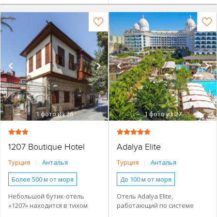
1
фото из 26
1
фото из 27
1207 Boutique Hotel
Adalya Elite
Турция
|
Анталья
Турция
|
Анталья
Более 500 м от моря
До 100 м от моря
Наличие туристической
Основное здание
Небольшой бутик-отель
Отель Adalya Elite,
инфраструктуры рядом
«1207» находится в тихом
работающий по системе
Семейные номера
Городской в центре
историческом районе городе
«Все включено», находится в