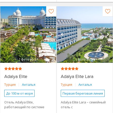
1
фото из 27
1
фото из 30
Adalya Elite
Adalya Elite Lara
Турция
|
Анталья
Турция
|
Анталья
До 100 м от моря
Первая береговая линия
Основное здание
Основное здание
Отель Adalya Elite,
Adalya Elite Lara – семейный
работающий по системе
отель с
Семейные номера
Семейные номера
«Все включено», находится в
обширной территорией.