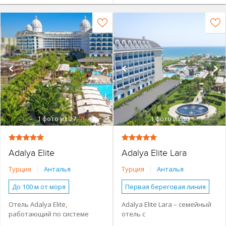
1
фото из 27
1
фото из 30
Adalya Elite
Adalya Elite Lara
Турция
|
Анталья
Турция
|
Анталья
До 100 м от моря
Первая береговая линия
Основное здание
Основное здание
Отель Adalya Elite,
Adalya Elite Lara – семейный
работающий по системе
отель с
Семейные номера
Семейные номера
«Все включено», находится в
обширной территорией.