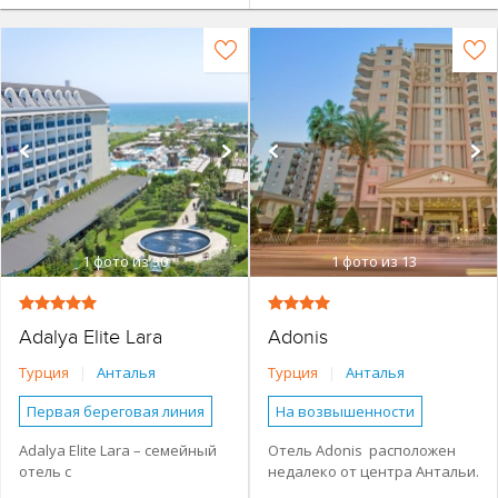
1
фото из 30
1
фото из 13
Adalya Elite Lara
Adonis
Турция
|
Анталья
Турция
|
Анталья
Первая береговая линия
На возвышенности
Основное здание
Первая береговая линия
Adalya Elite Lara – семейный
Отель Adonis расположен
отель с
недалеко от центра Антальи.
Семейные номера
Основное здание
обширной территорией.
Комфортабельные номера,