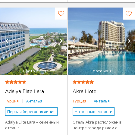
1
фото из 30
1
фото из 31
Adalya Elite Lara
Akra Hotel
Турция
|
Анталья
Турция
|
Анталья
Первая береговая линия
На возвышенности
Основное здание
До 100 м от моря
Adalya Elite Lara – семейный
Отель Akra расположен в
отель с
центре города рядом с
Семейные номера
Наличие туристической
инфраструктуры рядом
обширной территорией.
морским берегом. С