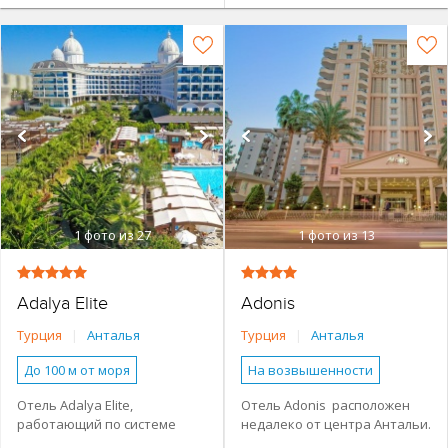
1
фото из 27
1
фото из 13
Adalya Elite
Adonis
Турция
|
Анталья
Турция
|
Анталья
До 100 м от моря
На возвышенности
Основное здание
Первая береговая линия
Отель Adalya Elite,
Отель Adonis расположен
работающий по системе
недалеко от центра Антальи.
Семейные номера
Основное здание
«Все включено», находится в
Комфортабельные номера,