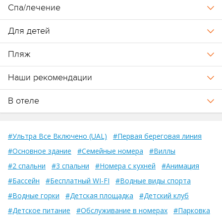
Спа/лечение
Для детей
Пляж
Наши рекомендации
В отеле
#Ультра Все Включено (UAL)
#Первая береговая линия
#Основное здание
#Семейные номера
#Виллы
#2 спальни
#3 спальни
#Номера с кухней
#Анимация
#Бассейн
#Бесплатный WI-FI
#Водные виды спорта
#Водные горки
#Детская площадка
#Детский клуб
#Детское питание
#Обслуживание в номерах
#Парковка