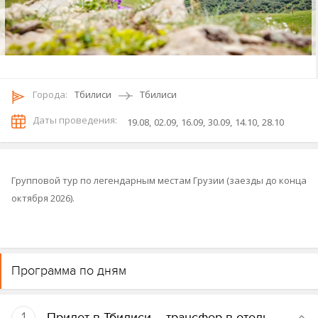
Городa:
Тбилиси
Тбилиси
Даты проведения:
19.08
02.09
16.09
30.09
14.10
28.10
Групповой тур по легендарным местам Грузии (заезды до конца
октября 2026).
Программа по дням
1
Прилет в Тбилиси – трансфер в отель