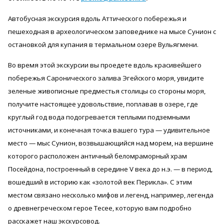
Автобусная экскурсия вдоль Аттического побережья и
пешеходная в археологическом заповеднике на мысе Сунион с
остановкой для купания в термальном озере Вульягмени.
Во время этой экскурсии вы проедете вдоль красивейшего
побережья Саронического залива Эгейского моря, увидите
зеленые живописные предместья столицы со стороны моря,
получите настоящее удовольствие, поплавав в озере, где
круглый год вода подогревается теплыми подземными
источниками, и конечная точка вашего тура — удивительное
место — мыс Сунион, возвышающийся над морем, на вершине
которого расположен античный беломраморный храм
Посейдона, построенный в середине V века до н.э. — в период,
вошедший в историю как «золотой век Перикла». С этим
местом связано несколько мифов и легенд, например, легенда
о древнегреческом герое Тесее, которую вам подробно
расскажет наш экскурсовод.