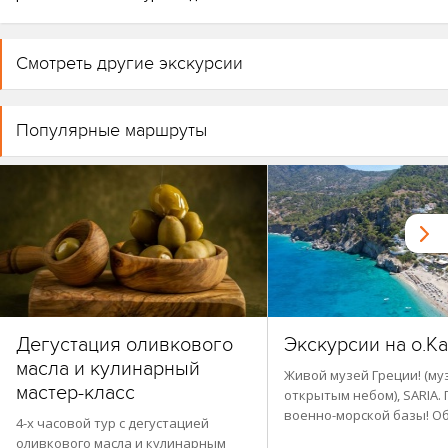
Смотреть другие экскурсии
Популярные маршруты
Дегустация оливкового
Экскурсии на о.К
масла и кулинарный
Живой музей Греции! (му
мастер-класс
открытым небом), SARIA.
военно-морской базы! О
4-х часовой тур с дегустацией
оливкового масла и кулинарным