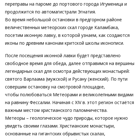
переправы на пароме до портового города Игуменица и
продолжится по автомагистрали Эгнатия.
Во время небольшой остановки в предгорном районе
величественных метеорских скал городе Каламбака,
посетим иконную лавку, в которой узнаем, как создаются
иконы по древним канонам критской школы иконописи.
После посещения иконной лавки будет представлено
свободное время для обеда, далее отправимся на вершины
легендарных скал для осмотра действующих монастырей:
святого Варлаама (мужской) и Русану (женский). По пути
совершим остановку на смотровой площадке,
чтобы полюбоваться Метеорами и великолепными видами
на равнину Фессалии. Начиная с XIV в. этот регион остаётся
важным местом христианского паломничества.
Метеоры – геологическое чудо природы, которое нужно
увидеть своими глазами. Христианские монастыри,
основанные на гигантских обрывистых скалах,