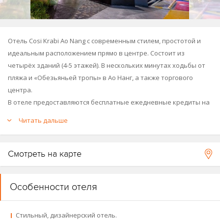
Отель Cosi Krabi Ao Nang с современным стилем, простотой и
идеальным расположением прямо в центре. Состоит из
четырёх зданий (4-5 этажей). В нескольких минутах ходьбы от
пляжа и «Обезьяньей тропы» в Ао Нанг, а также торгового
центра.
В отеле предоставляются бесплатные ежедневные кредиты на
питание и напитки, а также бесплатный Wi-Fi. К услугам гостей
Читать дальше
открытый бассейн на крыше, тренажёрный зал и кафе.
Время заезда: после 15:00, время выезда: до 12:00.
Смотреть на карте
Год основания: 2020.
Особенности отеля
Принадлежит к сети отелей Centara:
Centara Reserve
Samui
,
Centara Grand & Bangkok Convention Centre at
Стильный, дизайнерский отель.