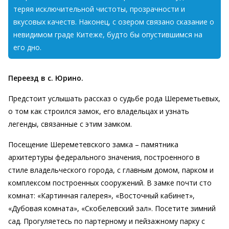
теряя исключительной чистоты, прозрачности и
вкусовых качеств. Наконец, с озером связано сказание о
невидимом граде Китеже, будто бы опустившимся на
его дно.
Переезд в с. Юрино.
Предстоит услышать рассказ о судьбе рода Шереметьевых,
о том как строился замок, его владельцах и узнать
легенды, связанные с этим замком.
Посещение Шереметевского замка – памятника
архитертуры федерального значения, построенного в
стиле владельческого города, с главным домом, парком и
комплексом построенных сооружений. В замке почти сто
комнат: «Картинная галерея», «Восточный кабинет»,
«Дубовая комната», «Скобелевский зал». Посетите зимний
сад. Прогуляетесь по партерному и пейзажному парку с