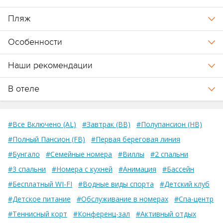
Olhuveli остаются без изменений.
Пляж
Важно:
по прибытии гости отеля должны внести депозит для
гарантии оплаты доп.услуг. Размер депозита зависит от плана
Особенности
питания (вилла/ночь):
Наши рекомендации
BB – 300$;
HB – 100$;
В отеле
FB, AI – нет депозита.
#Все Включено (AL)
#Завтрак (BB)
#Полупансион (HB)
#Полный Пансион (FB)
#Первая береговая линия
#Бунгало
#Семейные номера
#Виллы
#2 спальни
#3 спальни
#Номера с кухней
#Анимация
#Бассейн
#Бесплатный WI-FI
#Водные виды спорта
#Детский клуб
#Детское питание
#Обслуживание в номерах
#Спа-центр
#Теннисный корт
#Конференц-зал
#Активный отдых