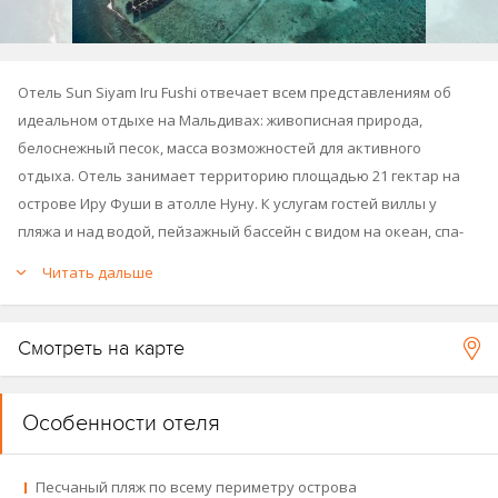
Отель Sun Siyam Iru Fushi отвечает всем представлениям об
идеальном отдыхе на Мальдивах: живописная природа,
белоснежный песок, масса возможностей для активного
отдыха. Отель занимает территорию площадью 21 гектар на
острове Иру Фуши в атолле Нуну. К услугам гостей виллы у
пляжа и над водой, пейзажный бассейн с видом на океан, спа-
центр The Spa by Thalgo France. Гости могут заняться
Читать дальше
различными водными видами спорта, в том числе парусным
спортом, виндсерфингом и дайвингом.
Смотреть на карте
Отель открылся в 2008 году, реновирован в 2013 году.
Карта отеля
.
Особенности отеля
Новогодняя программа с 22.12.26 по 04.01.27.
Песчаный пляж по всему периметру острова
Отель принадлежит к группе отелей Sun Siyam Resorts (
Sun