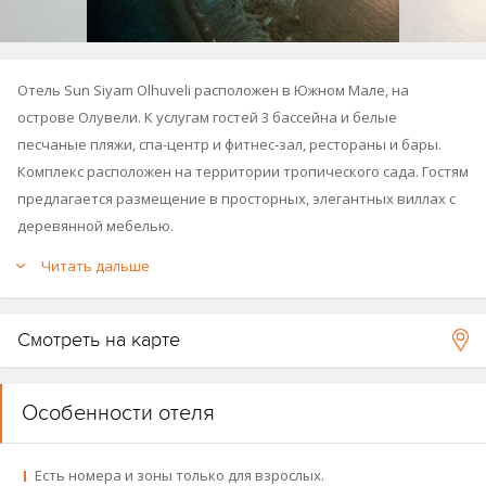
Отель Sun Siyam Olhuveli расположен в Южном Мале, на
острове Олувели. К услугам гостей 3 бассейна и белые
песчаные пляжи, спа-центр и фитнес-зал, рестораны и бары.
Комплекс расположен на территории тропического сада. Гостям
предлагается размещение в просторных, элегантных виллах с
деревянной мебелью.
Читать дальше
Курорт состоит из трех зон: главный остров и два небольших:
Dream Island и Romance Island.
Смотреть на карте
Главный остров открыт в 1995 году, последняя реновация
проведена в 2018 году, остров Dream Island открыт в 2019 году,
Romance Island – в 2022-м.
Особенности отеля
См. карту курорта - 2025
.
Есть номера и зоны только для взрослых.
См. Fact Sheet отеля.