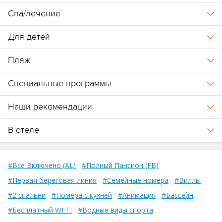
круглосуточная концепция all-inclusive.
Спа/лечение
Важно:
Для детей
∗ размещение на острове Romance теперь доступно для
Пляж
российского рынка.
Специальные программы
Отель принадлежит к группе отелей Sun Siyam Resorts (
Sun
Siyam Vilu Reef
,
Sun Siyam Iru Veli
,
Sun Siyam Iru Fushi
,
Siyam World
Наши рекомендации
Maldives
,
Sun Siyam Romance
).
В отеле
#Все Включено (AL)
#Полный Пансион (FB)
#Первая береговая линия
#Семейные номера
#Виллы
#2 спальни
#Номера с кухней
#Анимация
#Бассейн
#Бесплатный WI-FI
#Водные виды спорта