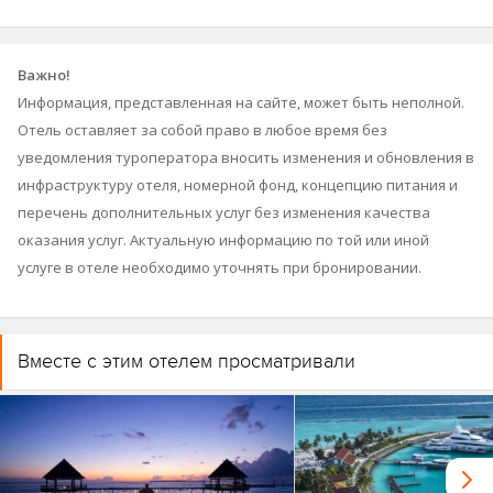
Sun Siyam прекращают использование внутренних
авиаперелётов. Все подтверждённые бронирования до этой
даты будут переведены на трансфер на гидросамолёте. Новые
Важно!
бронирования с внутренними перелётами на заезды после 18
Информация, представленная на сайте, может быть неполной.
июня приниматься не будут.
Отель оставляет за собой право в любое время без
уведомления туроператора вносить изменения и обновления в
инфраструктуру отеля, номерной фонд, концепцию питания и
перечень дополнительных услуг без изменения качества
оказания услуг. Актуальную информацию по той или иной
услуге в отеле необходимо уточнять при бронировании.
Вместе с этим отелем просматривали