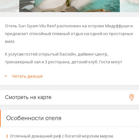
Отель Sun Siyam Vilu Reef расположен на острове Мидуффуши и
предлагает спокойный пляжный отдых на одной из просторных
вилл.
К услугам гостей открытый бассейн, дайвинг-центр,
тренажерный зал и 3 ресторана, детский клуб. Гости могут
посетить сеансы массажа в спа-центре или сыграть в волейбол
Читать дальше
и теннис.
У отеля великолепный домашний риф.
Смотреть на карте
Sun Siyam Vilu Reef открылся в 1998 году, последняя реновация
прошла в 2026 году.
Особенности отеля
Карта курорта 2026
.
Fact Sheet курорта
Отличный домашний риф с богатой морским миром.
.